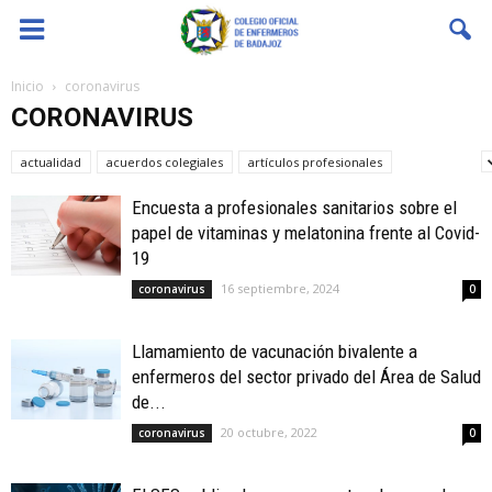
Coenfeba
Inicio
coronavirus
CORONAVIRUS
actualidad
acuerdos colegiales
artículos profesionales
bolsas SES
Encuesta a profesionales sanitarios sobre el
papel de vitaminas y melatonina frente al Covid-
19
16 septiembre, 2024
coronavirus
0
Llamamiento de vacunación bivalente a
enfermeros del sector privado del Área de Salud
de...
20 octubre, 2022
coronavirus
0