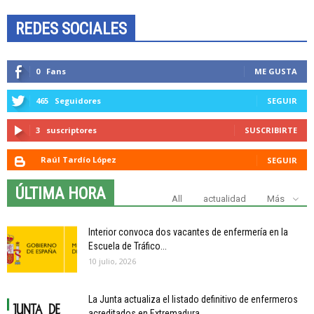
REDES SOCIALES
0
Fans
ME GUSTA
465
Seguidores
SEGUIR
3
suscriptores
SUSCRIBIRTE
Raúl Tardío López
SEGUIR
ÚLTIMA HORA
All
actualidad
Más
Interior convoca dos vacantes de enfermería en la
Escuela de Tráfico...
10 julio, 2026
La Junta actualiza el listado definitivo de enfermeros
acreditados en Extremadura