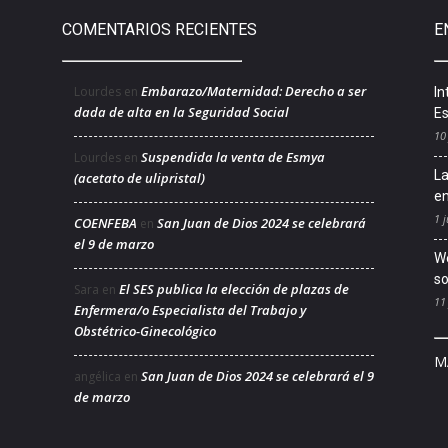
COMENTARIOS RECIENTES
E
Embarazo/Maternidad: Derecho a ser
Lourdes
en
In
dada de alta en la Seguridad Social
Es
10
Suspendida la venta de Esmya
Lourdes
en
La
(acetato de ulipristal)
en
1 j
COENFEBA
San Juan de Dios 2024 se celebrará
en
el 9 de marzo
We
so
El SES publica la elección de plazas de
Sara
en
11
Enfermera/o Especialista del Trabajo y
Obstétrico-Ginecológico
M
San Juan de Dios 2024 se celebrará el 9
angélica
en
de marzo