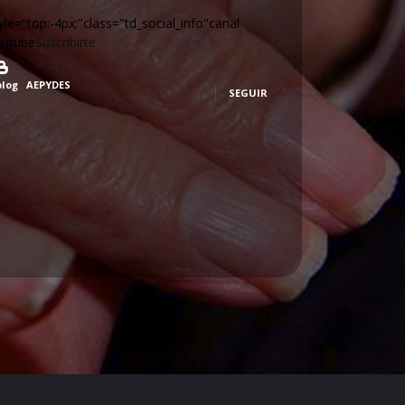
yle="top:-4px;"class="td_social_info"canal
outube
Suscribirte
blog
AEPYDES
SEGUIR