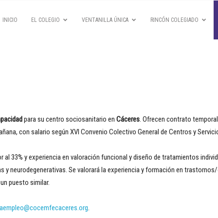
INICIO
EL COLEGIO
VENTANILLA ÚNICA
RINCÓN COLEGIADO
apacidad
para su centro sociosanitario en
Cáceres
. Ofrecen contrato temporal
mañana, con salario según XVI Convenio Colectivo General de Centros y Servic
ior al 33% y experiencia en valoración funcional y diseño de tratamientos indi
as y neurodegenerativas. Se valorará la experiencia y formación en trastorno
un puesto similar.
saempleo@cocemfecaceres.org
.