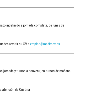
rato indefinido a jornada completa, de lunes de
pueden remitir su CV a
empleo@madimex.es
.
on jornada y turnos a convenir, en turnos de mañana
 atención de Cristina.