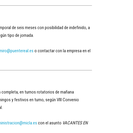
mporal de seis meses con posibilidad de indefinido, a
gún tipo de jornada.
miro@puentereal.es
o contactar con la empresa en el
da completa, en turnos rotatorios de mañana
mingos y festivos en turno, según VIII Convenio
l.
inistracion@micla.es
con el asunto
VACANTES EN