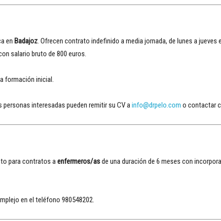
ca en
Badajoz
. Ofrecen contrato indefinido a media jornada, de lunes a jueves 
con salario bruto de 800 euros.
a formación inicial.
as personas interesadas pueden remitir su CV a
info@drpelo.com
o contactar c
to para contratos a
enfermeros/as
de una duración de 6 meses con incorpora
mplejo en el teléfono 980548202.