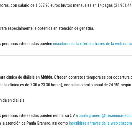
0 horas, con salario de 1.567,96 euros brutos mensuales en 14 pagas (21.951,44
rará especialmente la obtenida en atención de geriatría.
Las personas interesadas pueden
inscribirse en la oferta a través de la web corp
ara clínica de diálisis en
Mérida
. Ofrecen contratos temporales por cobertura 
 de la clínica es de 7:30 a 23:30 horas), con salario bruto anual de 24.951 segú
ida en diálisis.
as personas interesadas pueden remitir su CV a
paula.granero@freseniusmedic
a la atención de Paula Granero, así como
inscribirse a través de la web corpora