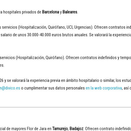
a hospitales privados de
Barcelona
y
Baleares
.
s servicios (Hospitalización, Quirófano, UCI, Urgencias). Ofrecen contratos in
salario de unos 30.000-40.000 euros brutos anuales. Se valorará la experiencia
servicios (Hospitalización, Quirófano). Ofrecen contratos indefinidos y tempor
es.
6 y se valorará la experiencia previa en ámbito hospitalario o similar, los es
on@divico.es
o cumplimentar sus datos personales
en la web corporativa
, así
cial de mayores Flor de Jara en
Tamurejo
,
Badajoz
. Ofrecen contrato indefini