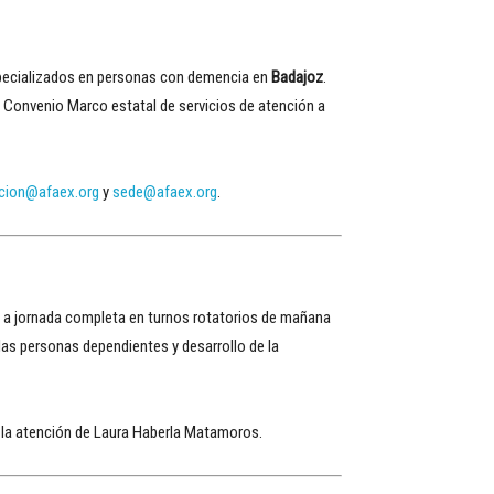
specializados en personas con demencia en
Badajoz
.
I Convenio Marco estatal de servicios de atención a
ccion@afaex.org
y
sede@afaex.org
.
o a jornada completa en turnos rotatorios de mañana
 las personas dependientes y desarrollo de la
 la atención de Laura Haberla Matamoros.