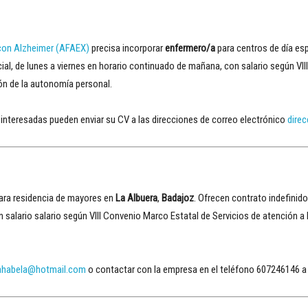
con Alzheimer (AFAEX)
precisa incorporar
enfermero/a
para centros de día e
ial, de lunes a viernes en horario continuado de mañana, con salario según VII
ón de la autonomía personal.
 interesadas pueden enviar su CV a las direcciones de correo electrónico
dire
ara residencia de mayores en
La Albuera
,
Badajoz
. Ofrecen contrato indefinid
on salario salario según VIII Convenio Marco Estatal de Servicios de atención a
rahabela@hotmail.com
o contactar con la empresa en el teléfono 607246146 a