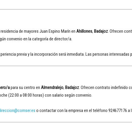
a residencia de mayores Juan Espino Marín en
Ahillones
,
Badajoz
. Ofrecen cont
egún convenio en la categoría de director/a.
xperiencia previa y la incorporación será inmediata. Las personas interesadas 
ero/a
para su centro en
Almendralejo
,
Badajoz
. Ofrecen contrato indefinido c
noche (22:00 a 08:00 horas) con salario según convenio.
direccion@comser.es
o contactar con la empresa en el teléfono 924677176 a la