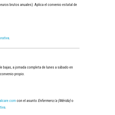
 euros brutos anuales). Aplica el convenio estatal de
orativa
.
de bajas, a jornada completa de lunes a sábado en
n convenio propio.
alcare.com
con el asunto
Enfermero/a (Mérida)
o
tiva
.