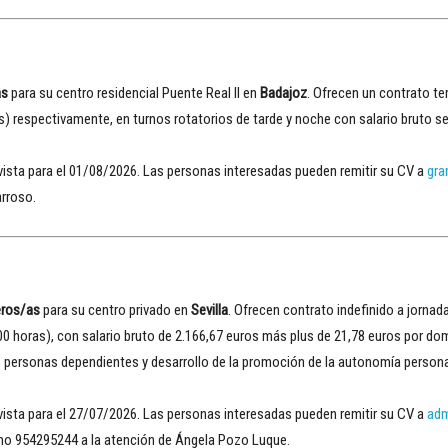
as
para su centro residencial Puente Real II en
Badajoz
. Ofrecen un contrato te
) respectivamente, en turnos rotatorios de tarde y noche con salario bruto se
evista para el 01/08/2026. Las personas interesadas pueden remitir su CV a
gra
arroso.
eros/as
para su centro privado en
Sevilla
. Ofrecen contrato indefinido a jorna
:00 horas), con salario bruto de 2.166,67 euros más plus de 21,78 euros por do
as personas dependientes y desarrollo de la promoción de la autonomía persona
evista para el 27/07/2026. Las personas interesadas pueden remitir su CV a
adm
ono 954295244 a la atención de Ángela Pozo Luque.