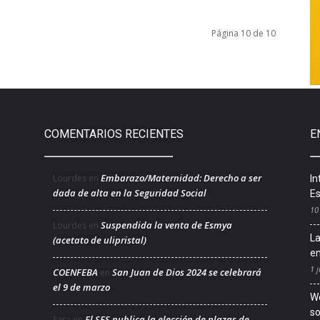
Página 10 de 10
COMENTARIOS RECIENTES
E
Embarazo/Maternidad: Derecho a ser
Lourdes
en
In
dada de alta en la Seguridad Social
Es
10
Suspendida la venta de Esmya
Lourdes
en
La
(acetato de ulipristal)
en
1 j
COENFEBA
San Juan de Dios 2024 se celebrará
en
el 9 de marzo
We
so
El SES publica la elección de plazas de
Sara
en