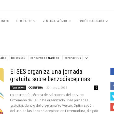
INICIO
EL COLEGIO
VENTANILLA ÚNICA
RINCÓN COLEGIADO
nales
bolsas SES
concurso de traslado
coronavirus
El SES organiza una jornada
gratuita sobre benzodiacepinas
COENFEBA
-
30 marzo, 2026
formación
0
La Secretaría Técnica de Adicciones del Servicio
Extremeño de Salud ha organizado unas jornadas
gratuitas dentro del programa Yo Venzo: Optimización
del uso de las benzodiacepinas en Extremadura, dirigido