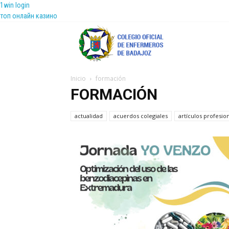
1win login
топ онлайн казино
Coenfeba
Inicio
formación
FORMACIÓN
actualidad
acuerdos colegiales
artículos profesio