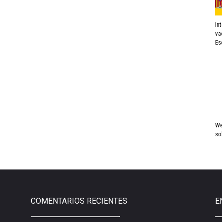
In
va
Es
We
so
COMENTARIOS RECIENTES
E