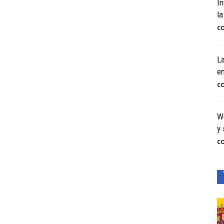
In
la
C
La
e
C
We
y 
C