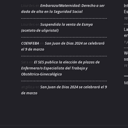
Embarazo/Maternidad: Derecho a ser
Lourdes
en
In
dada de alta en la Seguridad Social
Es
10
Suspendida la venta de Esmya
Lourdes
en
La
(acetato de ulipristal)
en
1 j
COENFEBA
San Juan de Dios 2024 se celebrará
en
el 9 de marzo
We
so
El SES publica la elección de plazas de
Sara
en
11
Enfermera/o Especialista del Trabajo y
Obstétrico-Ginecológico
M
San Juan de Dios 2024 se celebrará el 9
angélica
en
de marzo