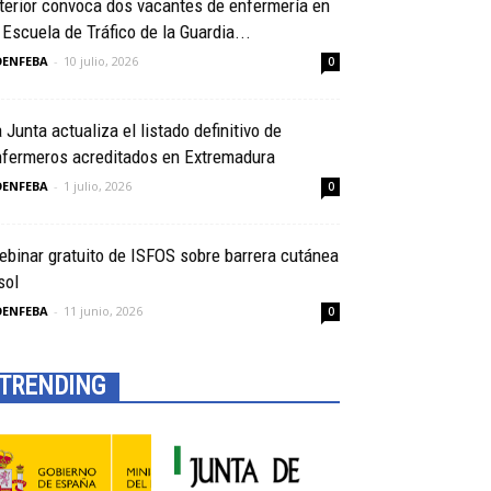
terior convoca dos vacantes de enfermería en
 Escuela de Tráfico de la Guardia...
OENFEBA
-
10 julio, 2026
0
 Junta actualiza el listado definitivo de
nfermeros acreditados en Extremadura
OENFEBA
-
1 julio, 2026
0
binar gratuito de ISFOS sobre barrera cutánea
sol
OENFEBA
-
11 junio, 2026
0
TRENDING