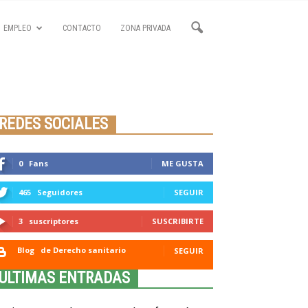
EMPLEO
CONTACTO
ZONA PRIVADA
Seminario online youtube
STREAMING
REDES SOCIALES
0
Fans
ME GUSTA
465
Seguidores
SEGUIR
3
suscriptores
SUSCRIBIRTE
Blog
de Derecho sanitario
SEGUIR
ULTIMAS ENTRADAS