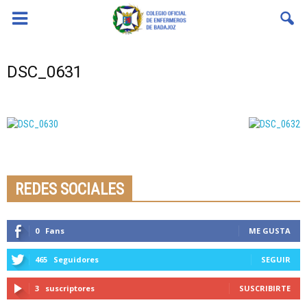
Coenfeba
DSC_0631
Seminario online youtube
STREAMING
REDES SOCIALES
0
Fans
ME GUSTA
465
Seguidores
SEGUIR
3
suscriptores
SUSCRIBIRTE