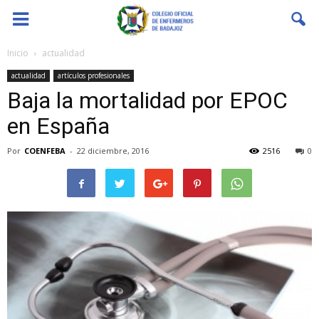
Coenfeba
Inicio
actualidad
actualidad
artículos profesionales
Baja la mortalidad por EPOC
en España
Por
COENFEBA
-
22 diciembre, 2016
2516
0