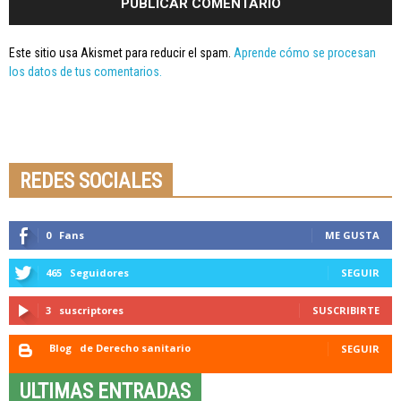
Este sitio usa Akismet para reducir el spam.
Aprende cómo se procesan
los datos de tus comentarios.
Seminario online youtube
STREAMING
REDES SOCIALES
0
Fans
ME GUSTA
465
Seguidores
SEGUIR
3
suscriptores
SUSCRIBIRTE
Blog
de Derecho sanitario
SEGUIR
ULTIMAS ENTRADAS