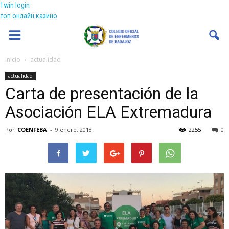
1win login
топ онлайн казино
Coenfeba
Inicio
actualidad
actualidad
Carta de presentación de la
Asociación ELA Extremadura
Por
COENFEBA
-
9 enero, 2018
2255
0