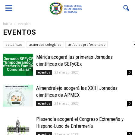
Coenfeba
Inicio
eventos
EVENTOS
actualidad
acuerdos colegiales
artículos profesionales
bolsas SES
Mérida acogerá las primeras Jornadas
científicas de SEFyCEx
23 marzo, 2023
eventos
0
Almendralejo acogerá las XXIII Jornadas
científicas de APMEX
21 marzo, 2023
eventos
0
Plasencia acogerá el Congreso Extremeño y
Hispano-Luso de Enfermería
25 enero, 2023
eventos
0