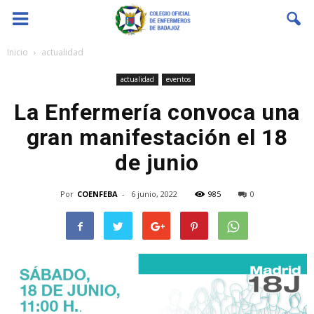
Coenfeba
Inicio
actualidad
actualidad
eventos
La Enfermería convoca una
gran manifestación el 18
de junio
Por
COENFEBA
-
6 junio, 2022
985
0