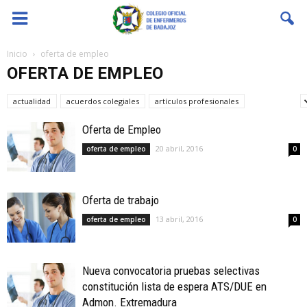
Coenfeba
Inicio
oferta de empleo
OFERTA DE EMPLEO
actualidad
acuerdos colegiales
artículos profesionales
bolsas SES
Oferta de Empleo
20 abril, 2016
oferta de empleo
0
Oferta de trabajo
13 abril, 2016
oferta de empleo
0
Nueva convocatoria pruebas selectivas
constitución lista de espera ATS/DUE en
Admon. Extremadura