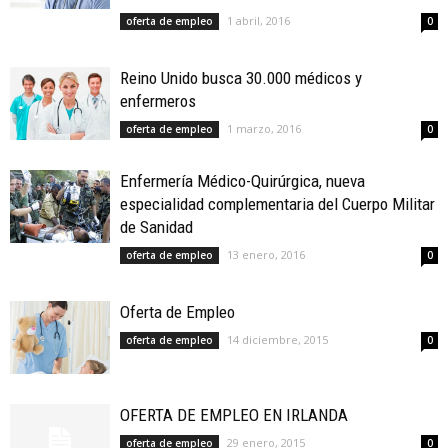
1 abril, 2016
oferta de empleo
0
Reino Unido busca 30.000 médicos y
enfermeros
1 marzo, 2016
oferta de empleo
0
Enfermería Médico-Quirúrgica, nueva
especialidad complementaria del Cuerpo Militar
de Sanidad
13 enero, 2016
oferta de empleo
0
Oferta de Empleo
14 diciembre, 2015
oferta de empleo
0
OFERTA DE EMPLEO EN IRLANDA
29 enero, 2015
oferta de empleo
0