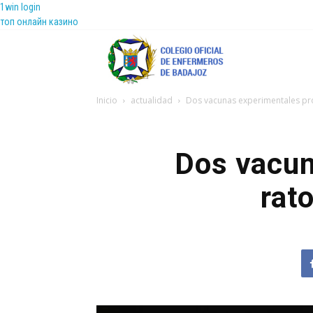
1win login
топ онлайн казино
Coenfeba
Inicio
actualidad
Dos vacunas experimentales prot
Dos vacun
rato