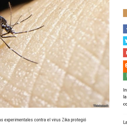
In
la
C
s experimentales contra el virus Zika protegió
La