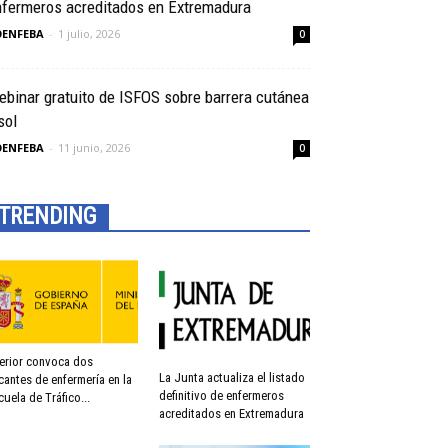
nfermeros acreditados en Extremadura
OENFEBA
-
1 julio, 2026
0
binar gratuito de ISFOS sobre barrera cutánea
sol
OENFEBA
-
11 junio, 2026
0
TRENDING
terior convoca dos
La Junta actualiza el listado
cantes de enfermería en la
definitivo de enfermeros
cuela de Tráfico...
acreditados en Extremadura