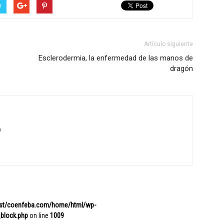
r
Artículo siguiente
Esclerodermia, la enfermedad de las manos de
dragón
a
ost/coenfeba.com/home/html/wp-
block.php
on line
1009