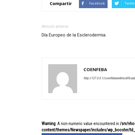
Compartir
Facebook
Twitte
Artículo anterior
Día Europeo de la Esclerodermia.
COENFEBA
http://127.0.0.1/coenfebawebmodificad
Warning
: A non-numeric value encountered in
/srv/vh
content/themes/Newspaper/includes/wp_booster/td_