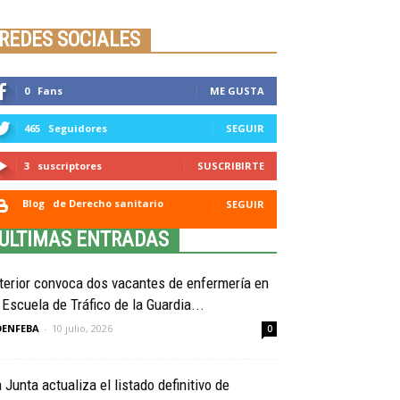
Seminario online youtube
STREAMING
REDES SOCIALES
0
Fans
ME GUSTA
465
Seguidores
SEGUIR
3
suscriptores
SUSCRIBIRTE
Blog
de Derecho sanitario
SEGUIR
ULTIMAS ENTRADAS
terior convoca dos vacantes de enfermería en
 Escuela de Tráfico de la Guardia...
OENFEBA
-
10 julio, 2026
0
 Junta actualiza el listado definitivo de