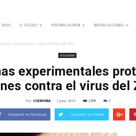
INICIO
EL COLEGIO
VENTANILLA ÚNICA
RINCÓN COLEGIADO
egen a los ratones contra el virus del Zika
actualidad
as experimentales prot
nes contra el virus del
Por
COENFEBA
-
1 julio, 2016
2109
0
Compartir en Facebook
Compartir en Twitter