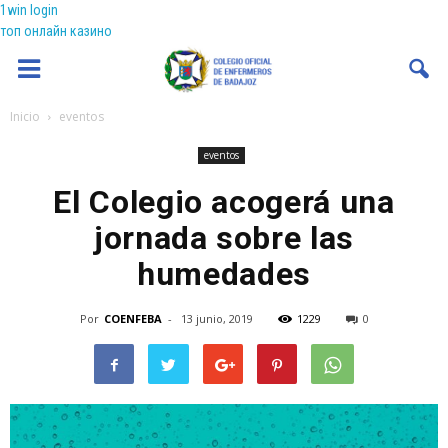
1win login
топ онлайн казино
Coenfeba
Inicio
eventos
eventos
El Colegio acogerá una
jornada sobre las
humedades
Por
COENFEBA
-
13 junio, 2019
1229
0