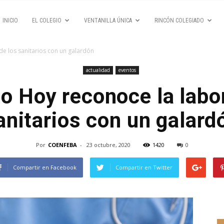
INICIO
EL COLEGIO
VENTANILLA ÚNICA
RINCÓN COLEGIADO
 de los sanitarios con un galardón
actualidad
eventos
io Hoy reconoce la labo
anitarios con un galard
Por
COENFEBA
-
23 octubre, 2020
1420
0
Compartir en Facebook
Compartir en Twitter