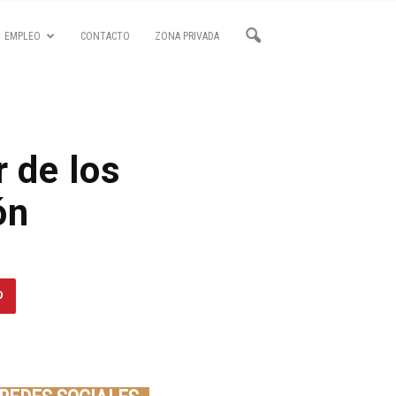
EMPLEO
CONTACTO
ZONA PRIVADA
r de los
ón
Seminario online youtube
STREAMING