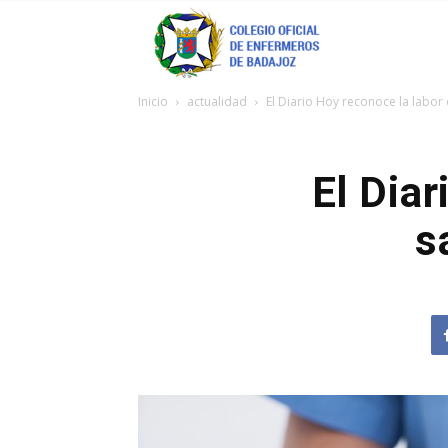
Coenfeba
Inicio
actualidad
El Diario Hoy reconoce la labor
El Diar
s