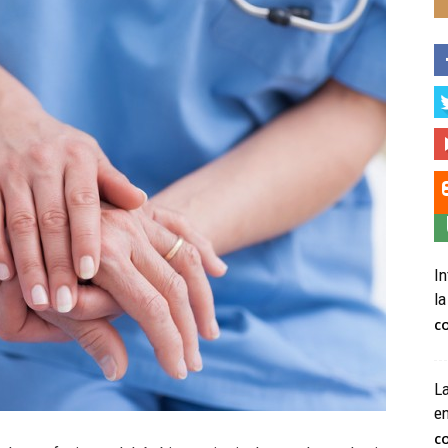
In
la
C
La
e
C