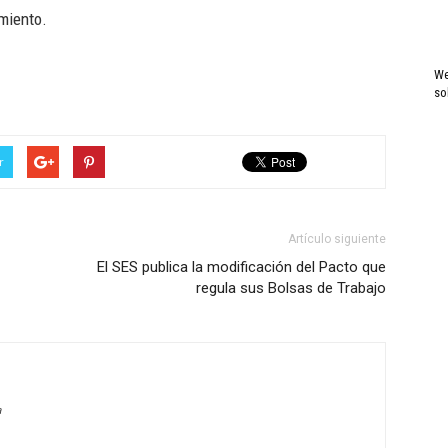
miento.
We
so
r
Artículo siguiente
El SES publica la modificación del Pacto que
regula sus Bolsas de Trabajo
a