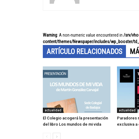
Warning
: A non-numeric value encountered in
/srv/vh
content/themes/Newspaper/includes/wp_booster/td_
ARTÍCULO RELACIONADOS
MÁ
actualidad
actualidad
El Colegio acogerá la presentación
Paradores r
del libro Los mundos de mi vida
exclusiva a