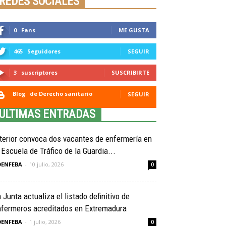
REDES SOCIALES
0
Fans
ME GUSTA
465
Seguidores
SEGUIR
3
suscriptores
SUSCRIBIRTE
Blog
de Derecho sanitario
SEGUIR
ULTIMAS ENTRADAS
terior convoca dos vacantes de enfermería en
 Escuela de Tráfico de la Guardia...
OENFEBA
-
10 julio, 2026
0
 Junta actualiza el listado definitivo de
nfermeros acreditados en Extremadura
OENFEBA
-
1 julio, 2026
0