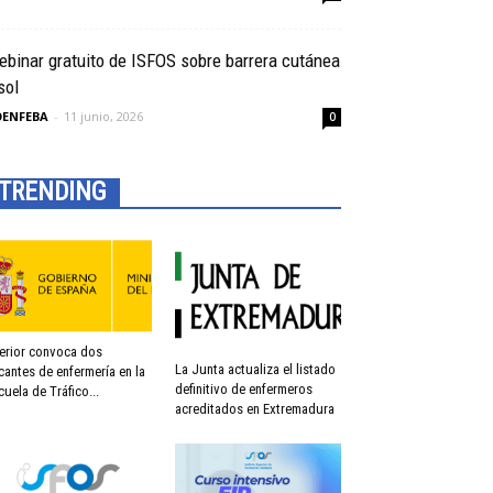
binar gratuito de ISFOS sobre barrera cutánea
sol
OENFEBA
-
11 junio, 2026
0
TRENDING
terior convoca dos
La Junta actualiza el listado
cantes de enfermería en la
definitivo de enfermeros
cuela de Tráfico...
acreditados en Extremadura