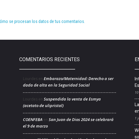
ómo se procesan los datos de tus comentarios.
COMENTARIOS RECIENTES
E
Embarazo/Maternidad: Derecho a ser
Lourdes
en
In
dada de alta en la Seguridad Social
Es
10
Suspendida la venta de Esmya
Lourdes
en
La
(acetato de ulipristal)
en
1 j
COENFEBA
San Juan de Dios 2024 se celebrará
en
el 9 de marzo
We
so