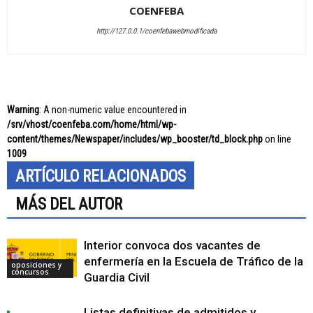
COENFEBA
http://127.0.0.1/coenfebawebmodificada
Warning
: A non-numeric value encountered in
/srv/vhost/coenfeba.com/home/html/wp-
content/themes/Newspaper/includes/wp_booster/td_block.php
on line
1009
ARTÍCULO RELACIONADOS
MÁS DEL AUTOR
Interior convoca dos vacantes de
enfermería en la Escuela de Tráfico de la
oposiciones y
concursos
Guardia Civil
Listas definitivas de admitidos y