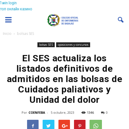
1win login
топ онлайн казино
Coenfeba
Inicio
bolsas SES
bolsas SES
oposiciones y concursos
El SES actualiza los
listados definitivos de
admitidos en las bolsas de
Cuidados paliativos y
Unidad del dolor
Por
COENFEBA
-
5 octubre, 2023
1346
0