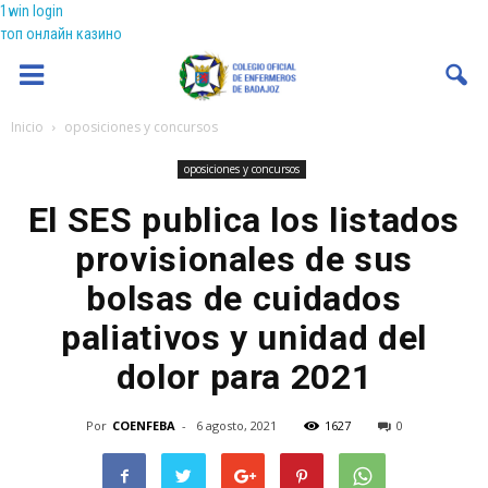
1win login
топ онлайн казино
Coenfeba
Inicio
oposiciones y concursos
oposiciones y concursos
El SES publica los listados
provisionales de sus
bolsas de cuidados
paliativos y unidad del
dolor para 2021
Por
COENFEBA
-
6 agosto, 2021
1627
0