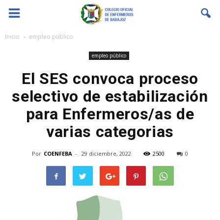
Coenfeba
Inicio
empleo público
empleo público
El SES convoca proceso
selectivo de estabilización
para Enfermeros/as de
varias categorias
Por
COENFEBA
-
29 diciembre, 2022
2500
0