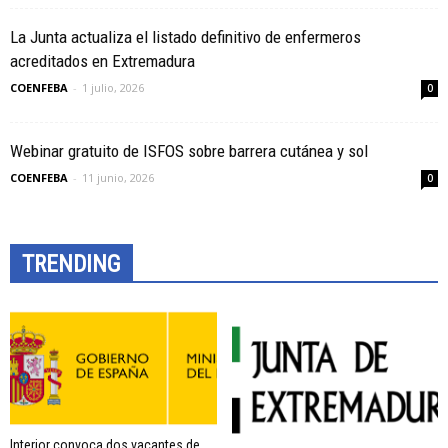
La Junta actualiza el listado definitivo de enfermeros
acreditados en Extremadura
COENFEBA
-
1 julio, 2026
0
Webinar gratuito de ISFOS sobre barrera cutánea y sol
COENFEBA
-
11 junio, 2026
0
TRENDING
Interior convoca dos vacantes de