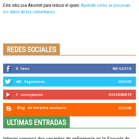
Este sitio usa Akismet para reducir el spam.
Aprende cómo se procesan
los datos de tus comentarios.
Seminario online youtube
STREAMING
REDES SOCIALES
0
Fans
ME GUSTA
465
Seguidores
SEGUIR
3
suscriptores
SUSCRIBIRTE
Blog
de Derecho sanitario
SEGUIR
ULTIMAS ENTRADAS
Interior convoca dos vacantes de enfermería en la Escuela de