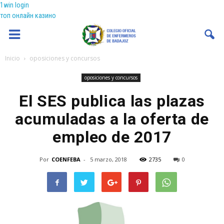
1win login
топ онлайн казино
Coenfeba
Inicio
oposiciones y concursos
oposiciones y concursos
El SES publica las plazas
acumuladas a la oferta de
empleo de 2017
Por
COENFEBA
-
5 marzo, 2018
2735
0