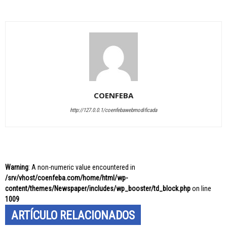
COENFEBA
http://127.0.0.1/coenfebawebmodificada
Warning
: A non-numeric value encountered in
/srv/vhost/coenfeba.com/home/html/wp-
content/themes/Newspaper/includes/wp_booster/td_block.php
on line
1009
ARTÍCULO RELACIONADOS