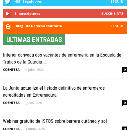
465
Seguidores
SEGUIR
3
suscriptores
SUSCRIBIRTE
Blog
de Derecho sanitario
SEGUIR
ULTIMAS ENTRADAS
Interior convoca dos vacantes de enfermería en la Escuela de
Tráfico de la Guardia...
COENFEBA
-
10 julio, 2026
0
La Junta actualiza el listado definitivo de enfermeros
acreditados en Extremadura
COENFEBA
-
1 julio, 2026
0
Webinar gratuito de ISFOS sobre barrera cutánea y sol
COENFEBA
-
11 junio, 2026
0