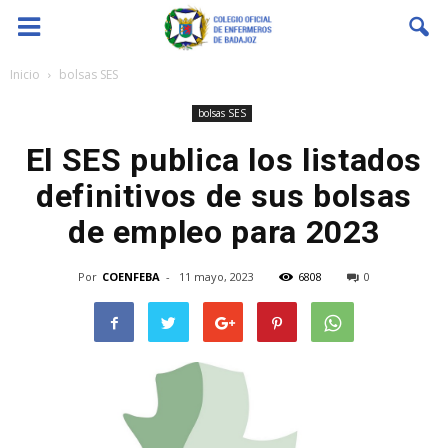
Coenfeba
Inicio
bolsas SES
bolsas SES
El SES publica los listados
definitivos de sus bolsas
de empleo para 2023
Por
COENFEBA
-
11 mayo, 2023
6808
0