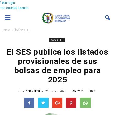
1win login
топ онлайн казино
Coenfeba
Inicio
bolsas SES
bolsas SES
El SES publica los listados
provisionales de sus
bolsas de empleo para
2025
Por
COENFEBA
-
21 marzo, 2025
2671
0