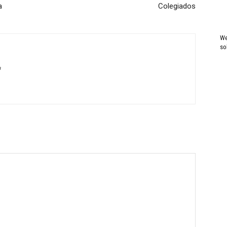
a
Colegiados
We
so
a