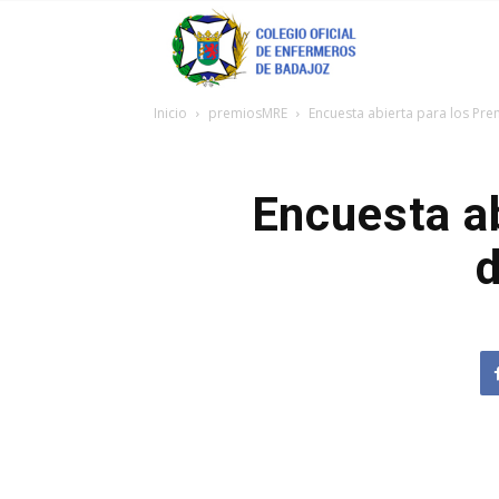
Coenfeba
Inicio
premiosMRE
Encuesta abierta para los Pr
Encuesta a