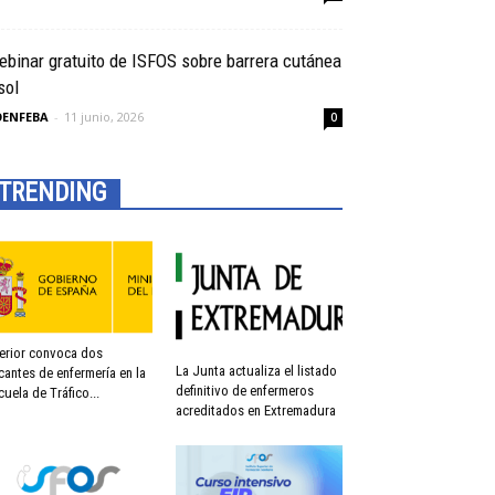
binar gratuito de ISFOS sobre barrera cutánea
sol
OENFEBA
-
11 junio, 2026
0
TRENDING
terior convoca dos
La Junta actualiza el listado
cantes de enfermería en la
definitivo de enfermeros
cuela de Tráfico...
acreditados en Extremadura