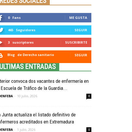
REDES SOCIALES
0
Fans
ME GUSTA
465
Seguidores
SEGUIR
3
suscriptores
SUSCRIBIRTE
Blog
de Derecho sanitario
SEGUIR
ULTIMAS ENTRADAS
terior convoca dos vacantes de enfermería en
 Escuela de Tráfico de la Guardia...
OENFEBA
-
10 julio, 2026
0
 Junta actualiza el listado definitivo de
nfermeros acreditados en Extremadura
OENFEBA
-
1 julio, 2026
0