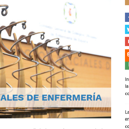
In
la
C
La
e
C