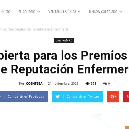
INICIO
EL COLEGIO
VENTANILLA ÚNICA
RINCÓN COLEGIADO
emios Nacionales de Reputación Enfermera
premiosMRE
bierta para los Premios
de Reputación Enfermer
Por
COENFEBA
-
21 noviembre, 2025
321
0
Compartir en Facebook
Compartir en Twitter