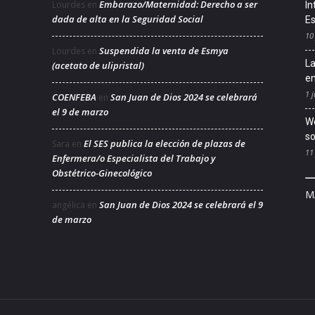
Embarazo/Maternidad: Derecho a ser
Lourdes
en
In
dada de alta en la Seguridad Social
Es
10
Suspendida la venta de Esmya
Lourdes
en
La
(acetato de ulipristal)
en
1 j
COENFEBA
San Juan de Dios 2024 se celebrará
en
el 9 de marzo
We
so
El SES publica la elección de plazas de
Sara
en
11
Enfermera/o Especialista del Trabajo y
Obstétrico-Ginecológico
M
San Juan de Dios 2024 se celebrará el 9
angélica
en
de marzo