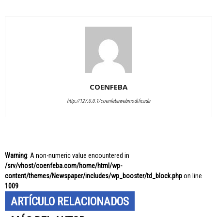
COENFEBA
http://127.0.0.1/coenfebawebmodificada
Warning
: A non-numeric value encountered in
/srv/vhost/coenfeba.com/home/html/wp-
content/themes/Newspaper/includes/wp_booster/td_block.php
on line
1009
ARTÍCULO RELACIONADOS