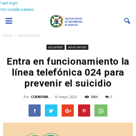
1win login
топ онлайн казино
Coenfeba
Inicio
salud mental
actualidad
salud mental
Entra en funcionamiento la
línea telefónica 024 para
prevenir el suicidio
Por
COENFEBA
-
10 mayo, 2022
1884
0