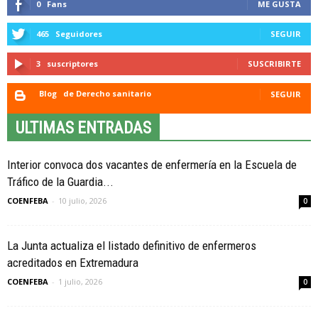
0
Fans
ME GUSTA
465
Seguidores
SEGUIR
3
suscriptores
SUSCRIBIRTE
Blog
de Derecho sanitario
SEGUIR
ULTIMAS ENTRADAS
Interior convoca dos vacantes de enfermería en la Escuela de
Tráfico de la Guardia...
COENFEBA
-
10 julio, 2026
0
La Junta actualiza el listado definitivo de enfermeros
acreditados en Extremadura
COENFEBA
-
1 julio, 2026
0