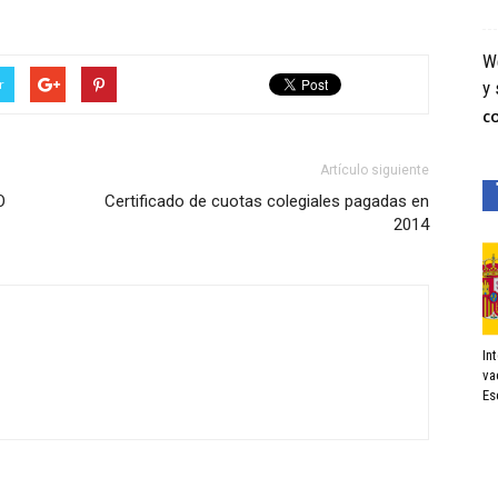
We
r
y 
C
Artículo siguiente
O
Certificado de cuotas colegiales pagadas en
2014
In
va
Es