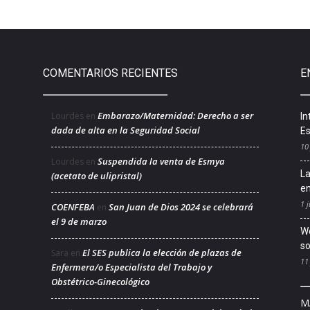
COMENTARIOS RECIENTES
E
Embarazo/Maternidad: Derecho a ser
Lourdes
en
In
dada de alta en la Seguridad Social
Es
10
Suspendida la venta de Esmya
Lourdes
en
La
(acetato de ulipristal)
en
1 j
COENFEBA
San Juan de Dios 2024 se celebrará
en
el 9 de marzo
We
so
El SES publica la elección de plazas de
Sara
en
11
Enfermera/o Especialista del Trabajo y
Obstétrico-Ginecológico
M