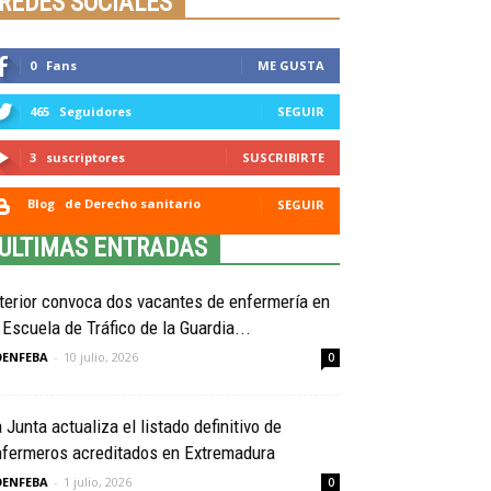
REDES SOCIALES
0
Fans
ME GUSTA
465
Seguidores
SEGUIR
3
suscriptores
SUSCRIBIRTE
Blog
de Derecho sanitario
SEGUIR
ULTIMAS ENTRADAS
terior convoca dos vacantes de enfermería en
 Escuela de Tráfico de la Guardia...
OENFEBA
-
10 julio, 2026
0
 Junta actualiza el listado definitivo de
nfermeros acreditados en Extremadura
OENFEBA
-
1 julio, 2026
0