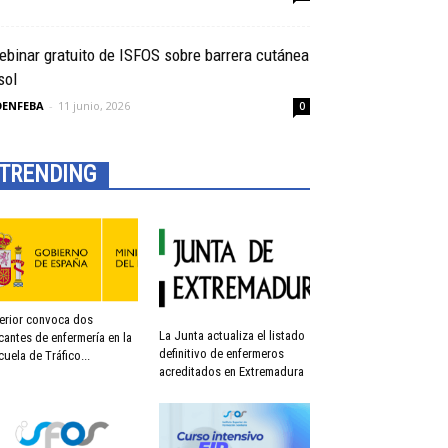
binar gratuito de ISFOS sobre barrera cutánea
sol
OENFEBA
-
11 junio, 2026
0
TRENDING
terior convoca dos
La Junta actualiza el listado
cantes de enfermería en la
definitivo de enfermeros
cuela de Tráfico...
acreditados en Extremadura