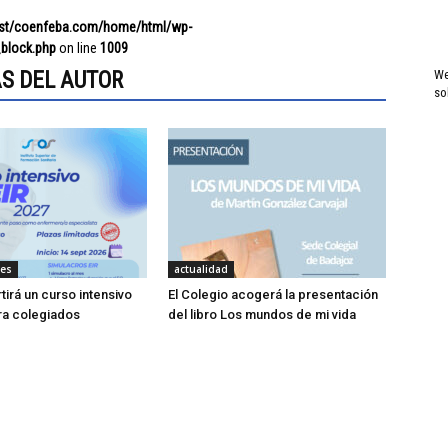
ost/coenfeba.com/home/html/wp-
block.php
on line
1009
S DEL AUTOR
We
so
des
actualidad
tirá un curso intensivo
El Colegio acogerá la presentación
ra colegiados
del libro Los mundos de mi vida