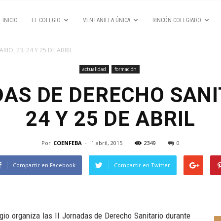
INICIO
EL COLEGIO
VENTANILLA ÚNICA
RINCÓN COLEGIADO
RIO, 23, 24 Y 25 DE ABRIL
actualidad
formación
DAS DE DERECHO SANIT
24 Y 25 DE ABRIL
Por
COENFEBA
-
1 abril, 2015
2349
0
Compartir en Facebook
Compartir en Twitter
gio organiza las II Jornadas de Derecho Sanitario durante