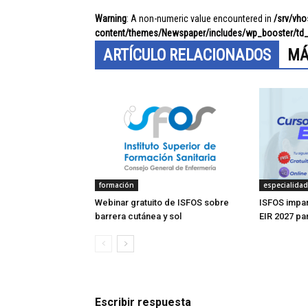
Warning
: A non-numeric value encountered in
/srv/vh
content/themes/Newspaper/includes/wp_booster/td_
ARTÍCULO RELACIONADOS
MÁ
formación
especialida
Webinar gratuito de ISFOS sobre
ISFOS impar
barrera cutánea y sol
EIR 2027 pa
Escribir respuesta