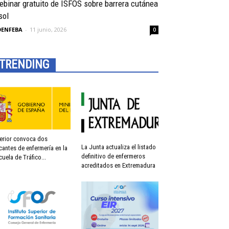
binar gratuito de ISFOS sobre barrera cutánea
sol
OENFEBA
-
11 junio, 2026
0
TRENDING
terior convoca dos
La Junta actualiza el listado
cantes de enfermería en la
definitivo de enfermeros
cuela de Tráfico...
acreditados en Extremadura