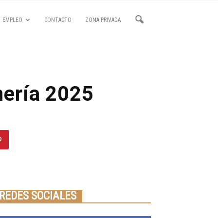
EMPLEO
CONTACTO
ZONA PRIVADA
mería 2025
Seminario online youtube
STREAMING
REDES SOCIALES