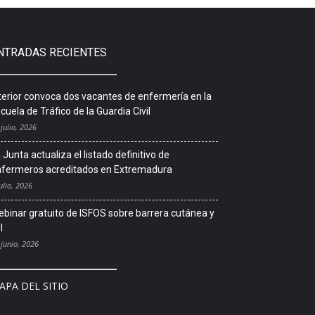
NTRADAS RECIENTES
terior convoca dos vacantes de enfermería en la
cuela de Tráfico de la Guardia Civil
 julio, 2026
 Junta actualiza el listado definitivo de
fermeros acreditados en Extremadura
ulio, 2026
binar gratuito de ISFOS sobre barrera cutánea y
l
 junio, 2026
APA DEL SITIO