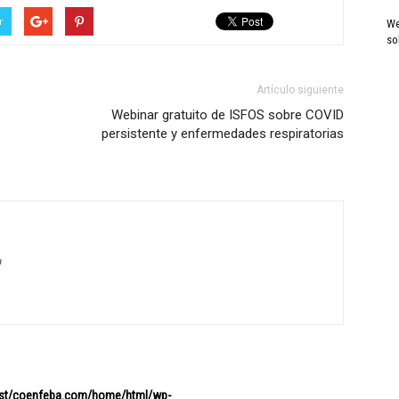
r
We
so
Artículo siguiente
Webinar gratuito de ISFOS sobre COVID
persistente y enfermedades respiratorias
a
ost/coenfeba.com/home/html/wp-