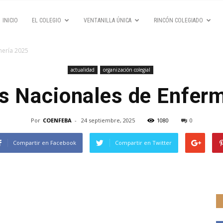
INICIO
EL COLEGIO
VENTANILLA ÚNICA
RINCÓN COLEGIADO
mería 2025
actualidad
organización colegial
os Nacionales de Enfer
Por
COENFEBA
-
24 septiembre, 2025
1080
0
Compartir en Facebook
Compartir en Twitter