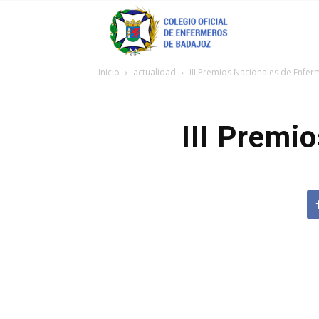
Coenfeba
Inicio
actualidad
III Premios Nacionales de Enfer
III Premi