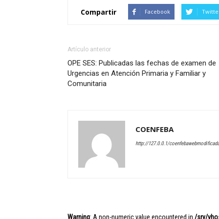
Compartir
Facebook
Twitte
Artículo anterior
OPE SES: Publicadas las fechas de examen de
Urgencias en Atención Primaria y Familiar y
Comunitaria
COENFEBA
http://127.0.0.1/coenfebawebmodificad
Warning
: A non-numeric value encountered in
/srv/vh