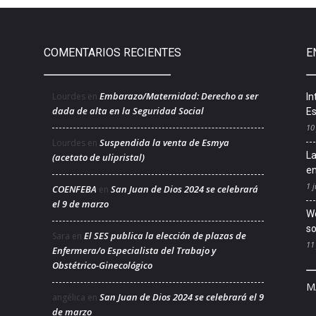
COMENTARIOS RECIENTES
E
Embarazo/Maternidad: Derecho a ser
Lourdes
en
In
dada de alta en la Seguridad Social
Es
10
Suspendida la venta de Esmya
Lourdes
en
La
(acetato de ulipristal)
en
1 j
COENFEBA
San Juan de Dios 2024 se celebrará
en
el 9 de marzo
We
so
El SES publica la elección de plazas de
Sara
en
11
Enfermera/o Especialista del Trabajo y
Obstétrico-Ginecológico
M
San Juan de Dios 2024 se celebrará el 9
angélica
en
de marzo