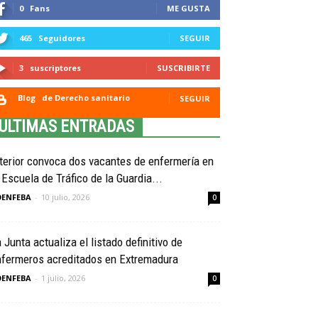
0
Fans
ME GUSTA
465
Seguidores
SEGUIR
3
suscriptores
SUSCRIBIRTE
Blog
de Derecho sanitario
SEGUIR
ULTIMAS ENTRADAS
terior convoca dos vacantes de enfermería en
 Escuela de Tráfico de la Guardia...
OENFEBA
-
10 julio, 2026
0
 Junta actualiza el listado definitivo de
nfermeros acreditados en Extremadura
OENFEBA
-
1 julio, 2026
0