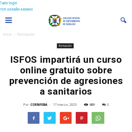
1win login
топ онлайн казино
Coenfeba
Inicio
formación
formación
ISFOS impartirá un curso
online gratuito sobre
prevención de agresiones
a sanitarios
Por
COENFEBA
-
17 marzo, 2025
689
0