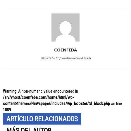
COENFEBA
http://127.0.0.1/coenfebawebmodificada
Warning
: A non-numeric value encountered in
/srv/vhost/coenfeba.com/home/html/wp-
content/themes/Newspaper/includes/wp_booster/td_block.php
on line
1009
ARTÍCULO RELACIONADOS
MÁS DEL AUTOR