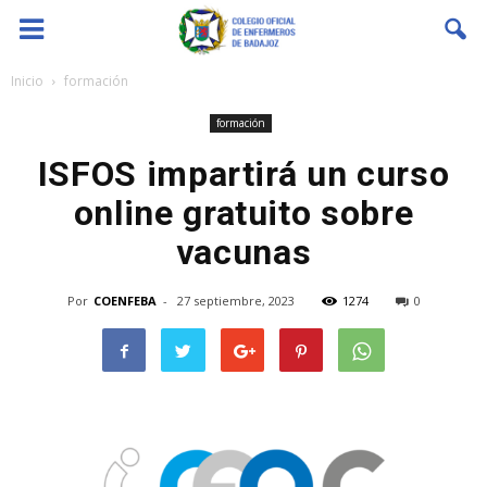
Coenfeba
Inicio
formación
formación
ISFOS impartirá un curso
online gratuito sobre
vacunas
Por
COENFEBA
-
27 septiembre, 2023
1274
0