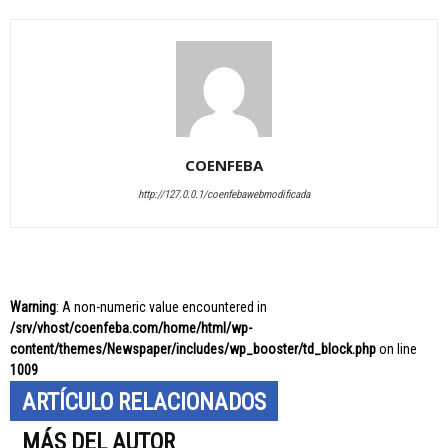
COENFEBA
http://127.0.0.1/coenfebawebmodificada
Warning
: A non-numeric value encountered in
/srv/vhost/coenfeba.com/home/html/wp-
content/themes/Newspaper/includes/wp_booster/td_block.php
on line
1009
ARTÍCULO RELACIONADOS
MÁS DEL AUTOR