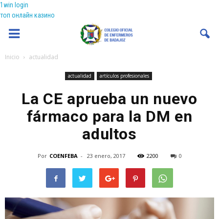
1win login
топ онлайн казино
Coenfeba
Inicio
actualidad
actualidad
artículos profesionales
La CE aprueba un nuevo
fármaco para la DM en
adultos
Por
COENFEBA
-
23 enero, 2017
2200
0