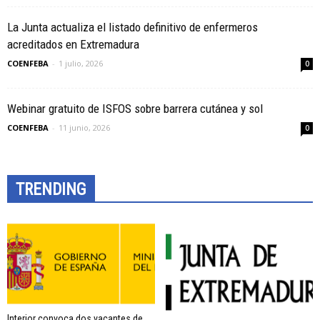
La Junta actualiza el listado definitivo de enfermeros
acreditados en Extremadura
COENFEBA
-
1 julio, 2026
0
Webinar gratuito de ISFOS sobre barrera cutánea y sol
COENFEBA
-
11 junio, 2026
0
TRENDING
Interior convoca dos vacantes de