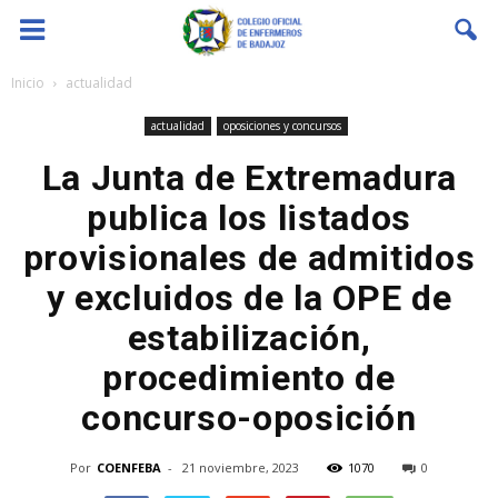
Coenfeba
Inicio
actualidad
actualidad
oposiciones y concursos
La Junta de Extremadura
publica los listados
provisionales de admitidos
y excluidos de la OPE de
estabilización,
procedimiento de
concurso-oposición
Por
COENFEBA
-
21 noviembre, 2023
1070
0