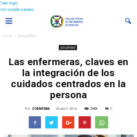
1win login
топ онлайн казино
Coenfeba
Inicio
actualidad
actualidad
Las enfermeras, claves en
la integración de los
cuidados centrados en la
persona
Por
COENFEBA
-
26 abril, 2016
2988
0