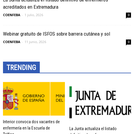
acreditados en Extremadura
COENFEBA
-
1 julio, 2026
0
Webinar gratuito de ISFOS sobre barrera cutánea y sol
COENFEBA
-
11 junio, 2026
0
TRENDING
Interior convoca dos vacantes de
enfermería en la Escuela de
La Junta actualiza el listado