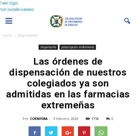
1win login
топ онлайн казино
Coenfeba
Inicio
Importante
Importante
prescripción enfermería
Las órdenes de
dispensación de nuestros
colegiados ya son
admitidas en las farmacias
extremeñas
Por
COENFEBA
-
9 febrero, 2026
1718
0