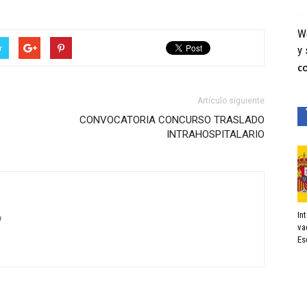
We
r
y 
C
Artículo siguiente
CONVOCATORIA CONCURSO TRASLADO
INTRAHOSPITALARIO
In
a
va
Es