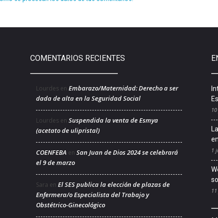
COMENTARIOS RECIENTES
E
Embarazo/Maternidad: Derecho a ser
Lourdes
en
In
dada de alta en la Seguridad Social
Es
10
Suspendida la venta de Esmya
Lourdes
en
La
(acetato de ulipristal)
en
1 j
COENFEBA
San Juan de Dios 2024 se celebrará
en
el 9 de marzo
We
so
El SES publica la elección de plazas de
Sara
en
11
Enfermera/o Especialista del Trabajo y
Obstétrico-Ginecológico