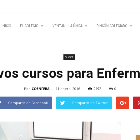
INICIO
EL COLEGIO
VENTANILLA ÚNICA
RINCÓN COLEGIADO
slider
os cursos para Enfer
Por
COENFEBA
-
11 enero, 2016
2192
0
Compartir en Facebook
Compartir en Twitter