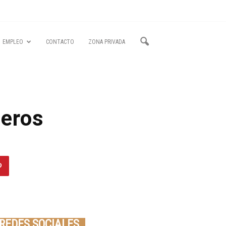
EMPLEO
CONTACTO
ZONA PRIVADA
meros
Seminario online youtube
STREAMING
REDES SOCIALES