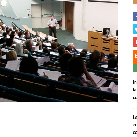
In
la
C
La
e
C