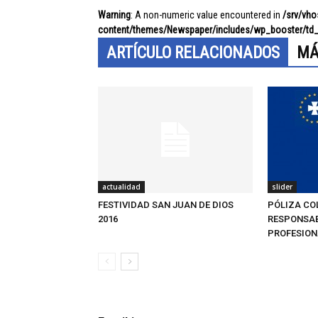
Warning
: A non-numeric value encountered in
/srv/vh
content/themes/Newspaper/includes/wp_booster/td_
ARTÍCULO RELACIONADOS
MÁ
actualidad
slider
FESTIVIDAD SAN JUAN DE DIOS
PÓLIZA CO
2016
RESPONSAB
PROFESION