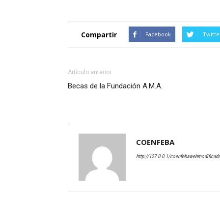
Compartir
Facebook
Twitte
Artículo anterior
Becas de la Fundación A.M.A.
COENFEBA
http://127.0.0.1/coenfebawebmodificad