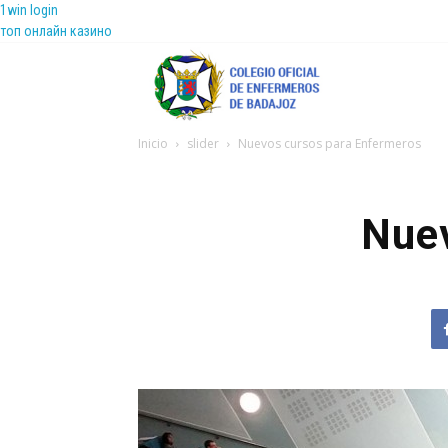
1win login
топ онлайн казино
Coenfeba
Inicio
slider
Nuevos cursos para Enfermeros
Nuev