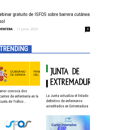
binar gratuito de ISFOS sobre barrera cutánea
sol
OENFEBA
-
11 junio, 2026
0
TRENDING
terior convoca dos
La Junta actualiza el listado
cantes de enfermería en la
definitivo de enfermeros
cuela de Tráfico...
acreditados en Extremadura