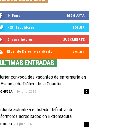
0
Fans
ME GUSTA
465
Seguidores
SEGUIR
3
suscriptores
SUSCRIBIRTE
Blog
de Derecho sanitario
SEGUIR
ULTIMAS ENTRADAS
terior convoca dos vacantes de enfermería en
 Escuela de Tráfico de la Guardia...
OENFEBA
-
10 julio, 2026
0
 Junta actualiza el listado definitivo de
nfermeros acreditados en Extremadura
OENFEBA
-
1 julio, 2026
0