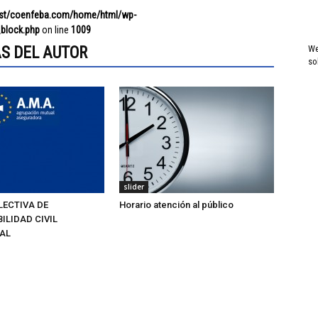
ost/coenfeba.com/home/html/wp-
block.php
on line
1009
S DEL AUTOR
We
so
slider
LECTIVA DE
Horario atención al público
ILIDAD CIVIL
AL