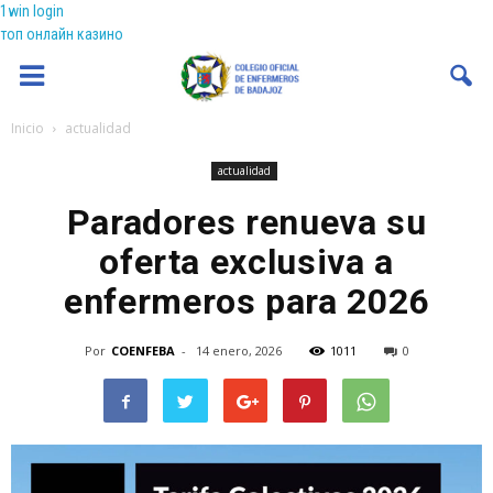
1win login
топ онлайн казино
Coenfeba
Inicio
actualidad
actualidad
Paradores renueva su
oferta exclusiva a
enfermeros para 2026
Por
COENFEBA
-
14 enero, 2026
1011
0