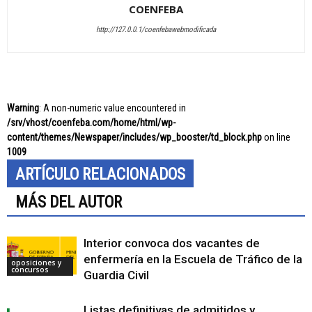
COENFEBA
http://127.0.0.1/coenfebawebmodificada
Warning
: A non-numeric value encountered in
/srv/vhost/coenfeba.com/home/html/wp-
content/themes/Newspaper/includes/wp_booster/td_block.php
on line
1009
ARTÍCULO RELACIONADOS
MÁS DEL AUTOR
Interior convoca dos vacantes de
enfermería en la Escuela de Tráfico de la
oposiciones y
concursos
Guardia Civil
Listas definitivas de admitidos y