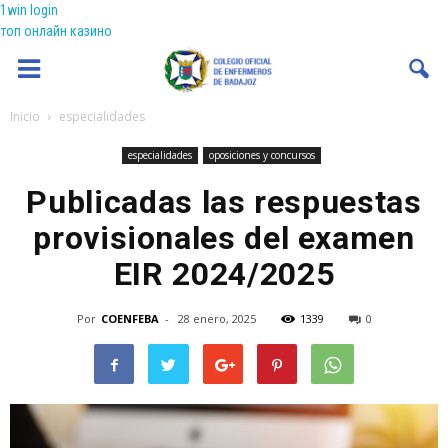
1win login
топ онлайн казино
Coenfeba
Inicio
especialidades
especialidades
oposiciones y concursos
Publicadas las respuestas
provisionales del examen
EIR 2024/2025
Por
COENFEBA
-
28 enero, 2025
1339
0