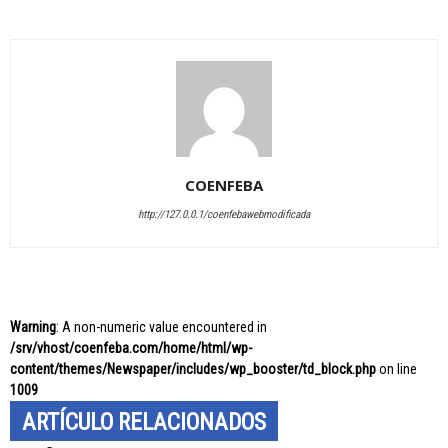
COENFEBA
http://127.0.0.1/coenfebawebmodificada
Warning
: A non-numeric value encountered in
/srv/vhost/coenfeba.com/home/html/wp-
content/themes/Newspaper/includes/wp_booster/td_block.php
on line
1009
ARTÍCULO RELACIONADOS