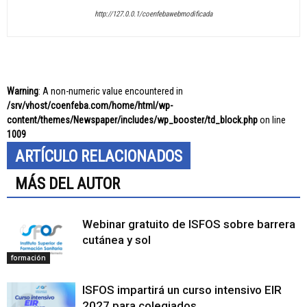
http://127.0.0.1/coenfebawebmodificada
Warning
: A non-numeric value encountered in
/srv/vhost/coenfeba.com/home/html/wp-
content/themes/Newspaper/includes/wp_booster/td_block.php
on line
1009
ARTÍCULO RELACIONADOS
MÁS DEL AUTOR
Webinar gratuito de ISFOS sobre barrera
cutánea y sol
formación
ISFOS impartirá un curso intensivo EIR
2027 para colegiados