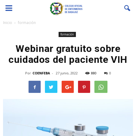
Coenfeba
Inicio
formación
formación
Webinar gratuito sobre
cuidados del paciente VIH
Por
COENFEBA
-
27 junio, 2022
880
0