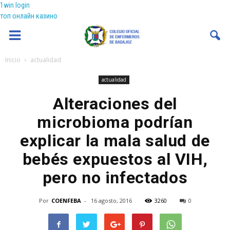
1win login
топ онлайн казино
Coenfeba
Inicio
actualidad
actualidad
Alteraciones del
microbioma podrían
explicar la mala salud de
bebés expuestos al VIH,
pero no infectados
Por
COENFEBA
-
16 agosto, 2016
3260
0