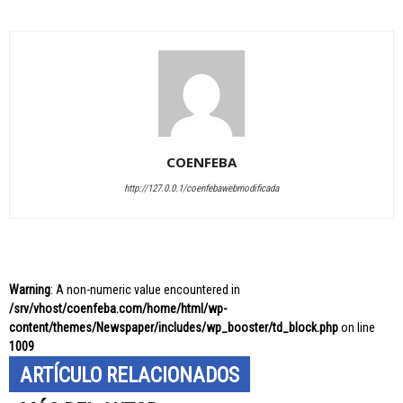
COENFEBA
http://127.0.0.1/coenfebawebmodificada
Warning
: A non-numeric value encountered in
/srv/vhost/coenfeba.com/home/html/wp-
content/themes/Newspaper/includes/wp_booster/td_block.php
on line
1009
ARTÍCULO RELACIONADOS