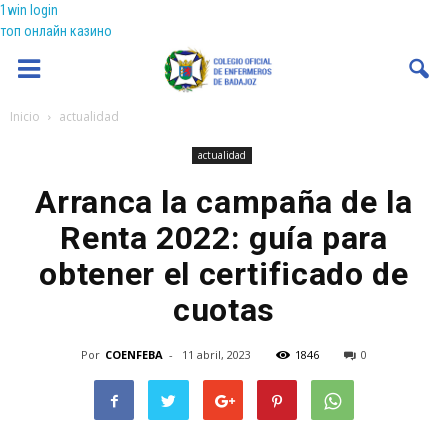
1win login
топ онлайн казино
Coenfeba
Inicio
actualidad
actualidad
Arranca la campaña de la
Renta 2022: guía para
obtener el certificado de
cuotas
Por
COENFEBA
-
11 abril, 2023
1846
0