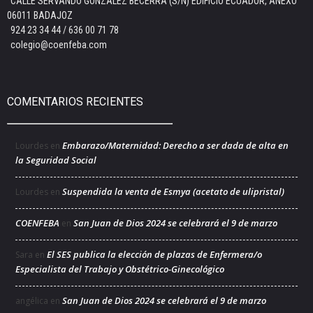
CALLE SERVANDO GONZÁLEZ BECERRA (S/N) EDIFICIO ECUADOR, ANEXO
06011 BADAJOZ
924 23 34 44 / 636 00 71 78
colegio@coenfeba.com
COMENTARIOS RECIENTES
Embarazo/Maternidad: Derecho a ser dada de alta en
Lourdes
en
la Seguridad Social
Suspendida la venta de Esmya (acetato de ulipristal)
Lourdes
en
COENFEBA
San Juan de Dios 2024 se celebrará el 9 de marzo
en
El SES publica la elección de plazas de Enfermera/o
Sara
en
Especialista del Trabajo y Obstétrico-Ginecológico
San Juan de Dios 2024 se celebrará el 9 de marzo
angélica
en