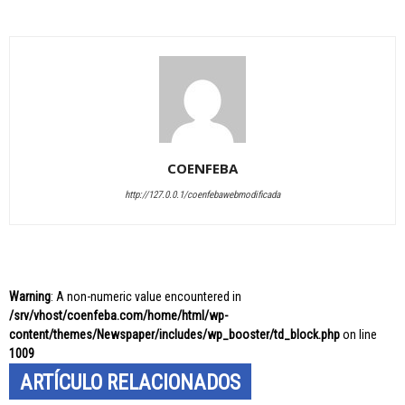
COENFEBA
http://127.0.0.1/coenfebawebmodificada
Warning
: A non-numeric value encountered in
/srv/vhost/coenfeba.com/home/html/wp-
content/themes/Newspaper/includes/wp_booster/td_block.php
on line
1009
ARTÍCULO RELACIONADOS