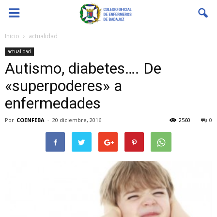
Coenfeba
Inicio
actualidad
actualidad
Autismo, diabetes…. De
«superpoderes» a
enfermedades
Por
COENFEBA
-
20 diciembre, 2016
2560
0