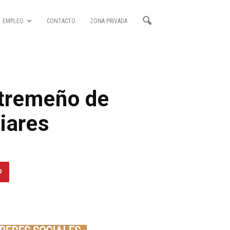
EMPLEO
CONTACTO
ZONA PRIVADA
xtremeño de
iares
Seminario online youtube
STREAMING