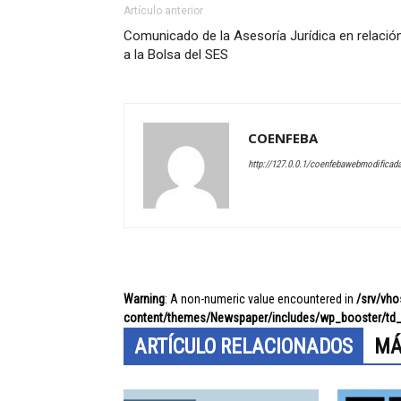
Artículo anterior
Comunicado de la Asesoría Jurídica en relació
a la Bolsa del SES
COENFEBA
http://127.0.0.1/coenfebawebmodificad
Warning
: A non-numeric value encountered in
/srv/vh
content/themes/Newspaper/includes/wp_booster/td_
ARTÍCULO RELACIONADOS
MÁ