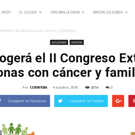
INICIO
EL COLEGIO
VENTANILLA ÚNICA
RINCÓN COLEGIADO
tremeño de personas con cáncer y familiares
actualidad
eventos
ogerá el II Congreso E
onas con cáncer y famil
Por
COENFEBA
-
4 octubre, 2018
2016
0
Compartir en Facebook
Compartir en Twitter