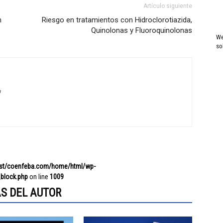
Artículo siguiente
n
Riesgo en tratamientos con Hidroclorotiazida,
Quinolonas y Fluoroquinolonas
We
so
a
ost/coenfeba.com/home/html/wp-
block.php
on line
1009
S DEL AUTOR