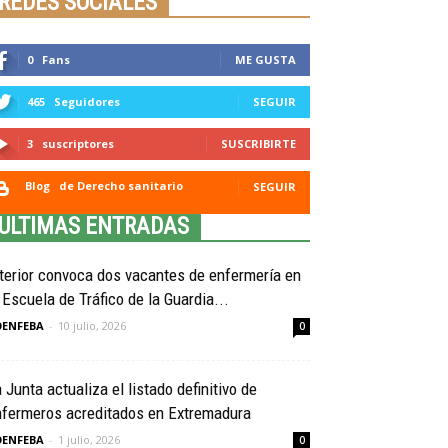
REDES SOCIALES
0
Fans
ME GUSTA
465
Seguidores
SEGUIR
3
suscriptores
SUSCRIBIRTE
Blog
de Derecho sanitario
SEGUIR
ULTIMAS ENTRADAS
terior convoca dos vacantes de enfermería en
 Escuela de Tráfico de la Guardia...
OENFEBA
-
10 julio, 2026
0
 Junta actualiza el listado definitivo de
nfermeros acreditados en Extremadura
OENFEBA
-
1 julio, 2026
0