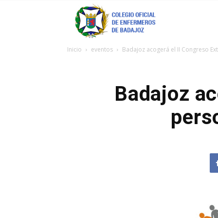
Coenfeba
Inicio
eventos
Badajoz acogerá el II Congreso Ex
Badajoz ac
pers