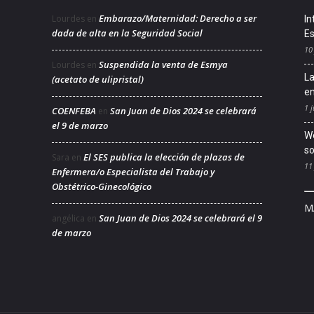
Embarazo/Maternidad: Derecho a ser
Lourdes
en
In
dada de alta en la Seguridad Social
Es
10
Suspendida la venta de Esmya
Lourdes
en
La
(acetato de ulipristal)
en
1 j
COENFEBA
San Juan de Dios 2024 se celebrará
en
el 9 de marzo
We
so
El SES publica la elección de plazas de
Sara
en
11
Enfermera/o Especialista del Trabajo y
Obstétrico-Ginecológico
M
San Juan de Dios 2024 se celebrará el 9
angélica
en
de marzo