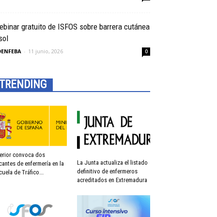
binar gratuito de ISFOS sobre barrera cutánea
sol
OENFEBA
-
11 junio, 2026
0
TRENDING
terior convoca dos
La Junta actualiza el listado
cantes de enfermería en la
definitivo de enfermeros
cuela de Tráfico...
acreditados en Extremadura