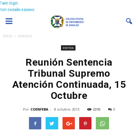
1win login
топ онлайн казино
Coenfeba
Inicio
eventos
eventos
Reunión Sentencia
Tribunal Supremo
Atención Continuada, 15
Octubre
Por
COENFEBA
-
8 octubre, 2013
2310
0