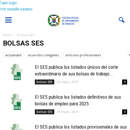
1win login
топ онлайн казино
Coenfeba
Inicio
bolsas SES
BOLSAS SES
actualidad
acuerdos colegiales
artículos profesionales
bolsas SES
El SES publica los listados únicos del corte
extraordinario de sus bolsas de trabajo...
26 mayo, 2025
bolsas SES
0
El SES publica los listados definitivos de sus
bolsas de empleo para 2025
14 mayo, 2025
bolsas SES
0
El SES publica los listados provisionales de sus