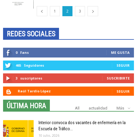
1
2
3
REDES SOCIALES
0
Fans
ME GUSTA
465
Seguidores
SEGUIR
3
suscriptores
SUSCRIBIRTE
Raúl Tardío López
SEGUIR
ÚLTIMA HORA
All
actualidad
Más
Interior convoca dos vacantes de enfermería en la
Escuela de Tráfico...
10 julio, 2026