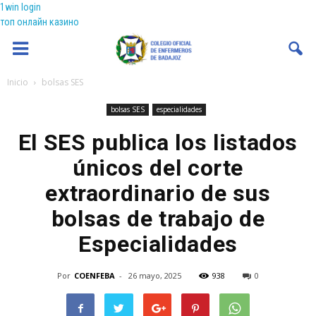
1win login
топ онлайн казино
Coenfeba
Inicio
bolsas SES
bolsas SES
especialidades
El SES publica los listados
únicos del corte
extraordinario de sus
bolsas de trabajo de
Especialidades
Por
COENFEBA
-
26 mayo, 2025
938
0