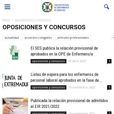
Coenfeba
Inicio
oposiciones y concursos
OPOSICIONES Y CONCURSOS
actualidad
acuerdos colegiales
artículos profesionales
bolsas SES
El SES publica la relación provisional de
aprobados en la OPE de Enfermero/a
18 abril, 2023
oposiciones y concursos
0
Listas de espera para los enfermeros de
personal laboral aprobados en la fase de...
16 noviembre, 2022
oposiciones y concursos
0
Publicada la relación provisional de admitidos
al EIR 2021/2022
16 noviembre, 2021
oposiciones y concursos
0