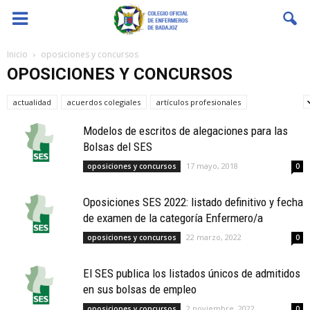
Coenfeba
Inicio
oposiciones y concursos
OPOSICIONES Y CONCURSOS
actualidad
acuerdos colegiales
artículos profesionales
bolsas SES
Modelos de escritos de alegaciones para las
Bolsas del SES
17 mayo, 2018
oposiciones y concursos
0
Oposiciones SES 2022: listado definitivo y fecha
de examen de la categoría Enfermero/a
22 marzo, 2022
oposiciones y concursos
0
El SES publica los listados únicos de admitidos
en sus bolsas de empleo
2 noviembre, 2022
oposiciones y concursos
0