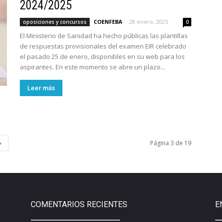
2024/2025
COENFEBA
-
28 enero, 2025
oposiciones y concursos
0
El Ministerio de Sanidad ha hecho públicas las plantillas
de respuestas provisionales del examen EIR celebrado
el pasado 25 de enero, disponibles en su web para los
aspirantes. En este momento se abre un plazo...
Leer más
Página 3 de 19
COMENTARIOS RECIENTES
E