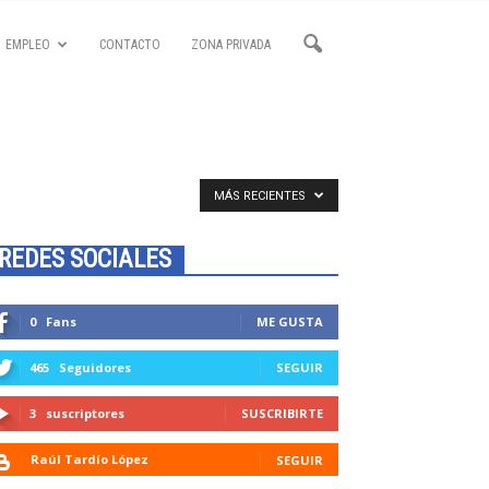
EMPLEO
CONTACTO
ZONA PRIVADA
MÁS RECIENTES
REDES SOCIALES
0
Fans
ME GUSTA
465
Seguidores
SEGUIR
3
suscriptores
SUSCRIBIRTE
Raúl Tardío López
SEGUIR