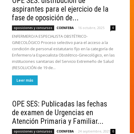
OPE SES: distribución de
aspirantes para el ejercicio de la
fase de oposición de...
COENFEBA
-
16 octubre, 2025
oposiciones y concursos
0
ENFERMERO/A ESPECIALISTA OBSTÉTRICO-
GINECOLÓGICO Proceso selectivo para el acceso a la
condición de personal estatutario fijo en la categoría de
Enfermero/a Especialista Obstétrico-Ginecológico, en las
instituciones sanitarias del Servicio Extremeño de Salud
(RESOLUCIÓN de 19 de...
Leer más
OPE SES: Publicadas las fechas
de examen de Urgencias en
Atención Primaria y Familiar...
COENFEBA
-
24 septiembre, 2025
oposiciones y concursos
0