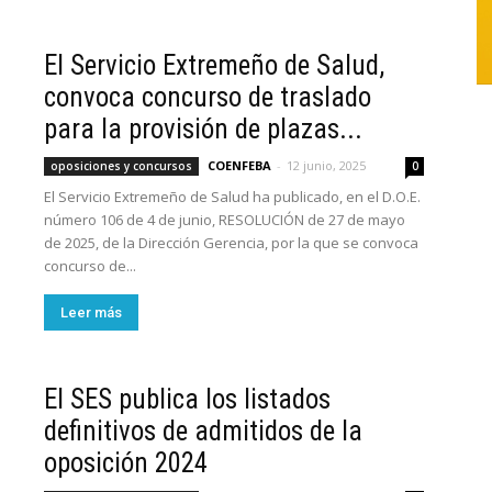
El Servicio Extremeño de Salud,
convoca concurso de traslado
para la provisión de plazas...
COENFEBA
-
12 junio, 2025
oposiciones y concursos
0
El Servicio Extremeño de Salud ha publicado, en el D.O.E.
número 106 de 4 de junio, RESOLUCIÓN de 27 de mayo
de 2025, de la Dirección Gerencia, por la que se convoca
concurso de...
Leer más
El SES publica los listados
definitivos de admitidos de la
oposición 2024