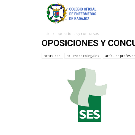
Coenfeba
Inicio
oposiciones y concursos
OPOSICIONES Y CONC
actualidad
acuerdos colegiales
artículos profesio