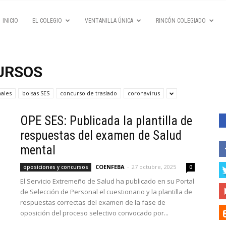
INICIO
EL COLEGIO
VENTANILLA ÚNICA
RINCÓN COLEGIADO
URSOS
nales
bolsas SES
concurso de traslado
coronavirus
OPE SES: Publicada la plantilla de
respuestas del examen de Salud
mental
COENFEBA
-
27 octubre, 2025
oposiciones y concursos
0
El Servicio Extremeño de Salud ha publicado en su Portal
de Selección de Personal el cuestionario y la plantilla de
respuestas correctas del examen de la fase de
oposición del proceso selectivo convocado por...