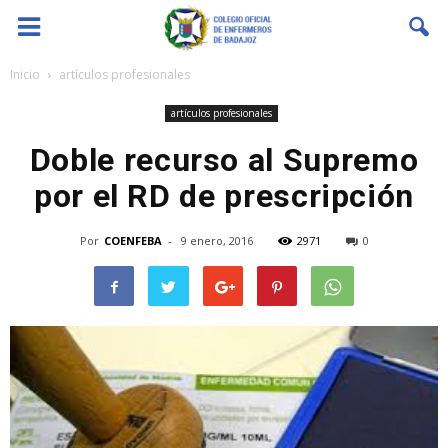
Coenfeba
Inicio
artículos profesionales
artículos profesionales
Doble recurso al Supremo
por el RD de prescripción
Por
COENFEBA
-
9 enero, 2016
2971
0