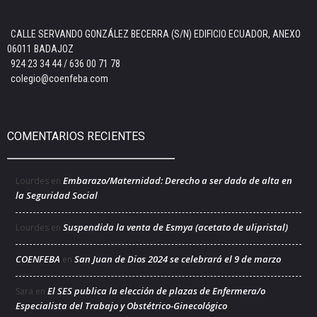
CALLE SERVANDO GONZÁLEZ BECERRA (S/N) EDIFICIO ECUADOR, ANEXO
06011 BADAJOZ
924 23 34 44 / 636 00 71 78
colegio@coenfeba.com
COMENTARIOS RECIENTES
Embarazo/Maternidad: Derecho a ser dada de alta en
Lourdes
en
la Seguridad Social
Suspendida la venta de Esmya (acetato de ulipristal)
Lourdes
en
COENFEBA
San Juan de Dios 2024 se celebrará el 9 de marzo
en
El SES publica la elección de plazas de Enfermera/o
Sara
en
Especialista del Trabajo y Obstétrico-Ginecológico